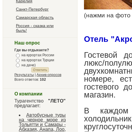
Карелия
Санкт-Петербург
(нажми на фото
Самарская область
Россия - сказка или
быль!
Отель "Акр
Наш опрос
Где вы отдыхаете?
Гостевой д
на курортах России
на курортах Турции
люкс/пол
на даче)
двухкомнатн
Результаты
|
Архив опросов
номере, ес
Всего ответов:
102
гостевого д
магазин.
О компании
Турагентство
"ЛЕТО"
предлагает:
В каждом 
Автобусные туры
холодильник
на черное море из
круглосуточ
Тольятти и Самары -
Абхазия, Анапа, Лоо,