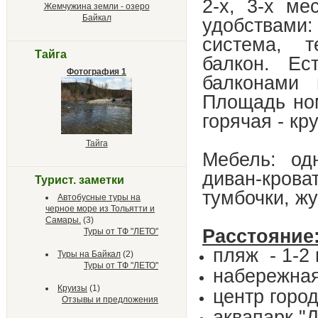
2-х, 3-х м
Жемчужина земли - озеро
Байкал
удобствами
система, т
Тайга
балкон. Ес
Фотография 1
балконами 
Площадь ном
горячая - кр
Тайга
Мебель: од
диван-кро
Турист. заметки
тумбочки, ж
Автобусные туры на
черное море из Тольятти и
Самары.
(3)
Расстояние
Туры от ТФ "ЛЕТО"
пляж - 1-2
Туры на Байкал
(2)
Туры от ТФ "ЛЕТО"
набережная
Круизы
(1)
центр город
Отзывы и предложения
аквапарк "