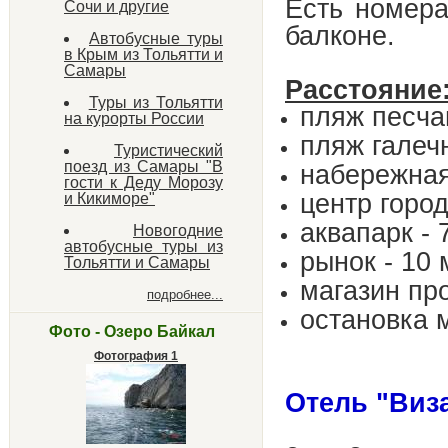
Есть номера
Сочи и другие
балконе.
Автобусные туры
в Крым из Тольятти и
Самары
Расстояние
Туры из Тольятти
пляж песча
на курорты России
пляж галеч
Туристический
поезд из Самары "В
набережная
гости к Деду Морозу
центр город
и Кикиморе"
аквапарк - 
Новогодние
автобусные туры из
рынок - 10 
Тольятти и Самары
магазин про
подробнее...
остановка 
Фото - Озеро Байкал
Фотография 1
Отель "Виз