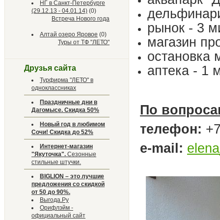
НГ в Санкт-Петербурге
дельфинари
(29.12.13 - 04.01.14)
(0)
Встреча Нового года
рынок - 3 
Алтай озеро Яровое
(0)
магазин про
Туры от ТФ "ЛЕТО"
остановка 
аптека - 1 
Друзья сайта
Турфирма "ЛЕТО" в
одноклассниках
Праздничные дни в
По вопроса
Дагомысе. Скидка 50%
Новый год в любимом
телефон:
+7
Сочи! Скидка до 52%
e-mail:
elena
Интернет-магазин
"Якуточка".
Сезонные
стильные штучки.
BIGLION – это лучшие
предложения со скидкой
от 50 до 90%.
Выгода.Ру
Орифлэйм -
официальный сайт