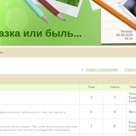
зка или быль...
Четверг
06.08.2026
18:34
ть
Новые сообщения
Участ
[
·
Темы
Ответы
Обно
Пятн
3
5
Тема
Сооб
0
0
Нет 
фессионалов турбизнеса о том, как сделать
Втор
1
0
Тема
тельной регистрации. При этом все контакты должны
размещение контактов в сообщениях запрещено.
Сооб