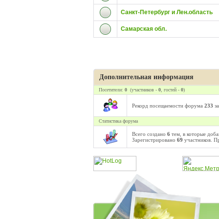
Санкт-Петербург и Лен.область
Самарская обл.
Дополнительная информация
Посетители:
0
(участников -
0
, гостей -
0
)
Рекорд посещаемости форума
233
за
Статистика форума
Всего создано
6
тем, в которые доб
Зарегистрировано
69
участников. П