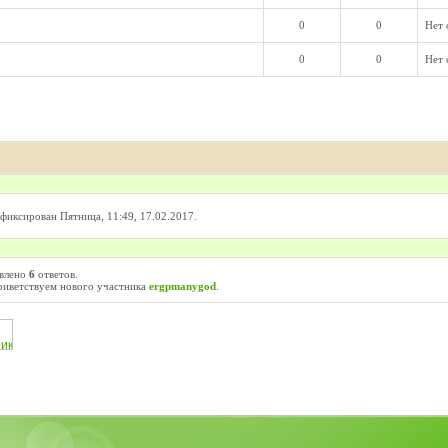
0
0
Нет
0
0
Нет
фиксирован Пятница, 11:49, 17.02.2017.
авлено
6
ответов.
риветствуем нового участника
ergpmanygod
.