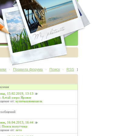
ники
Правила форума
Поиск
RSS
·
·
·
]
вления
ица, 15.02.2019, 13:13
:
Алтай озеро Яровое
щение от:
купитькивикошелк
сообщений
ник, 16.04.2013, 16:44
:
Поиск попутчика
щение от:
лето