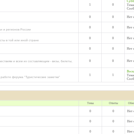
Субб
1
0
Тема
Сооб
0
0
Нет 
0
0
Нет 
н и регионов России
0
0
Нет 
сты в той или иной стране
0
0
Нет 
0
0
Нет 
ствиям и всем их составляющим - визы, билеты,
Воск
1
1
Тема
 работе форума "Туристические заметки"
Сооб
Темы
Ответы
Обн
0
0
Нет
0
0
Нет
0
0
Нет