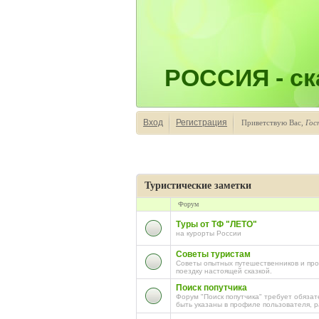
РОССИЯ - ска
Вход
Регистрация
Приветствую Вас
,
Гос
Туристические заметки
Форум
Туры от ТФ "ЛЕТО"
на курорты России
Cоветы туристам
Советы опытных путешественников и про
поездку настоящей сказкой.
Поиск попутчика
Форум "Поиск попутчика" требует обяза
быть указаны в профиле пользователя, 