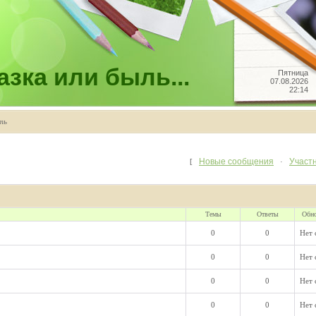
зка или быль...
Пятница
07.08.2026
22:14
ть
Новые сообщения
Участ
[
·
Темы
Ответы
Обн
0
0
Нет
0
0
Нет
0
0
Нет
0
0
Нет