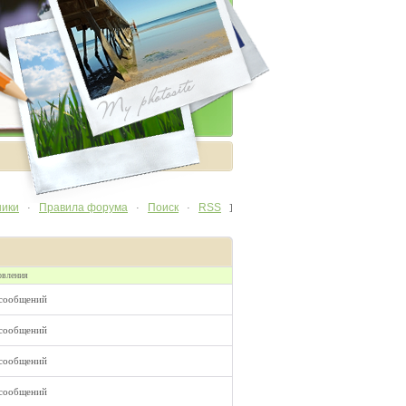
ники
Правила форума
Поиск
RSS
·
·
·
]
овления
 сообщений
 сообщений
 сообщений
 сообщений