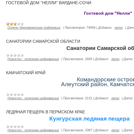
ГОСТЕВОЙ ДОМ "НЕЛЛИ" ВАРДАНЕ-СОЧИ
Гостевой дом "Нелли"
Отели Черноморского побережья
|
Просмотров:
74956
|
Добавил:
лето
|
Дат
САНАТОРИИ САМАРСКОЙ ОБЛАСТИ
Санатории Самарской о
Новости - полезная информация
|
Просмотров:
2695
|
Добавил:
лето
|
Дата:
КАМЧАТСКИЙ КРАЙ
Командорские остро
Алеутский район, Камчатс
Новости - полезная информация
|
Просмотров:
2131
|
Добавил:
лето
|
Дата:
ЛЕДЯНАЯ ПЕЩЕРА В ПЕРМСКОМ КРАЕ
Кунгурская ледяная пеще
ра
Новости - полезная информация
|
Просмотров:
2087
|
Добавил:
лето
|
Дата: