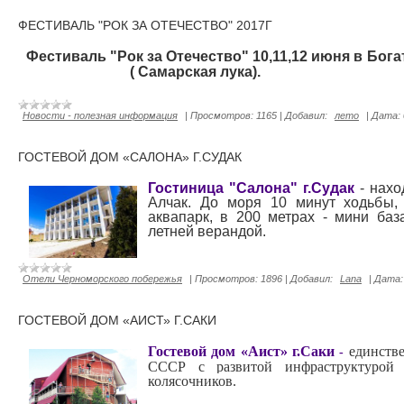
ФЕСТИВАЛЬ "РОК ЗА ОТЕЧЕСТВО" 2017Г
Фестиваль "Рок за Отечество" 10,11,12 и
( Самарская лука).
Новости - полезная информация
|
Просмотров:
1165
|
Добавил:
лето
|
Дата:
ГОСТЕВОЙ ДОМ «САЛОНА» Г.СУДАК
Гостиница "Салона" г.Судак
- нахо
Алчак. До моря 10 минут ходьбы,
аквапарк, в 200 метрах - мини баз
летней верандой.
Отели Черноморского побережья
|
Просмотров:
1896
|
Добавил:
Lana
|
Дата:
ГОСТЕВОЙ ДОМ «АИСТ» Г.САКИ
Гостевой дом «Аист» г.Саки
единств
-
СССР с развитой инфраструктурой 
колясочников.