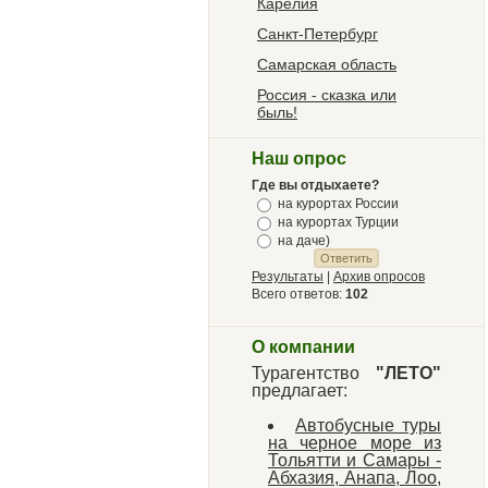
Карелия
Санкт-Петербург
Самарская область
Россия - сказка или
быль!
Наш опрос
Где вы отдыхаете?
на курортах России
на курортах Турции
на даче)
Результаты
|
Архив опросов
Всего ответов:
102
О компании
Турагентство
"ЛЕТО"
предлагает:
Автобусные туры
на черное море из
Тольятти и Самары -
Абхазия, Анапа, Лоо,