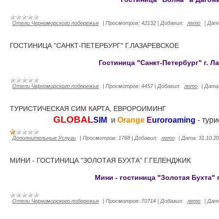
Отели Черноморского побережья
|
Просмотров:
42132
|
Добавил:
лето
|
Дат
ГОСТИНИЦА "САНКТ-ПЕТЕРБУРГ" Г.ЛАЗАРЕВСКОЕ
Гостиница "Санкт-Петербург" г. Л
Отели Черноморского побережья
|
Просмотров:
4457
|
Добавил:
лето
|
Дата
ТУРИСТИЧЕСКАЯ СИМ КАРТА, ЕВРОРОИМИНГ
GLOBAL
SIM
и
Orange
E
uroroaming
- тури
Дополнительные Услуги
|
Просмотров:
1768
|
Добавил:
лето
|
Дата:
31.10.2
МИНИ - ГОСТИНИЦА "ЗОЛОТАЯ БУХТА" Г.ГЕЛЕНДЖИК
Мини - гостиница "Золотая Бухта" 
Отели Черноморского побережья
|
Просмотров:
70714
|
Добавил:
лето
|
Дат