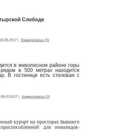
юня в Богатырской Слободе
06.06.2017
|
Комментарии (0)
дится в живописном районе горы
 рядом в 500 метрах находится
ар. В гостинице есть столовая с
08.03.2017
|
Комментарии (0)
енный курорт на просторах бывшего
приспособленной для инвалидов-