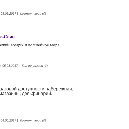
08.03.2017
|
Комментарии (0)
не-Сочи
жий воздух и волшебное море.....
:
05.03.2017
|
Комментарии (3)
шаговой доступности набережная,
 магазины, дельфинарий.
04.03.2017
|
Комментарии (0)