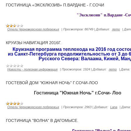
ГОСТИНИЦА «ЭКСКЛЮЗИВ» П.ВАРДАНЕ - Г.СОЧИ
"Эксклюзив" п.Вардане -Со
Отели Черноморского побережья
|
Просмотров:
86749
|
Добавил:
лето
|
Дат
КРУИЗЫ НАВИГАЦИЯ 2016Г.
Круизная программа теплохода на 2016 год состо
из
Санкт-Петербурга
продолжительностью от 3 до 
Русского Севера: Валаама, Кижей, Ман
Новости - полезная информация
|
Просмотров:
1924
|
Добавил:
лето
|
Дата:
ГОСТЕВОЙ ДОМ "ЮЖНАЯ НОЧЬ" Г.СОЧИ-ЛОО
Гостиница "Южная Ночь" г.Сочи- Лоо
Отели Черноморского побережья
|
Просмотров:
2963
|
Добавил:
Lana
|
Дата:
ГОСТИНИЦА "ВОЛНА" В ДАГОМЫСЕ.
Гостиница "Волна" в Дагом