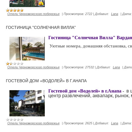
Отели Черноморского побережья
|
Просмотров:
2722
|
Добавил:
Lana
|
Дата:
ГОСТИНИЦА "СОЛНЕЧНАЯ ВИЛЛА"
Гостиница "Солнечная Вилла" Варда
Уютные номера, домашняя обстановка, све
Отели Черноморского побережья
|
Просмотров:
27532
|
Добавил:
Lana
|
Дата
ГОСТЕВОЙ ДОМ «ВОДОЛЕЙ» В Г.АНАПА
Гостевой дом «Водолей» в г.Анапа
-
в 
центр развлечений, аквапарк, рынок,
Отели Черноморского побережья
|
Просмотров:
2625
|
Добавил:
Lana
|
Дата: