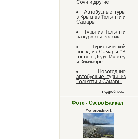
Сочи и другие
Автобусные туры
в Крым из Тольятти и
Самары
Туры из Тольятти
на курорты России
Туристический
поезд из Самары "В
гости к Деду Морозу
и Кикиморе"
Новогодние
автобусные туры из
Тольятти и Самары
подробнее...
Фото - Озеро Байкал
Фотография 1