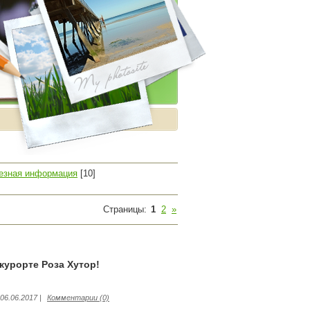
лезная информация
[10]
Страницы
:
1
2
»
урорте Роза Хутор!
06.06.2017
|
Комментарии (0)