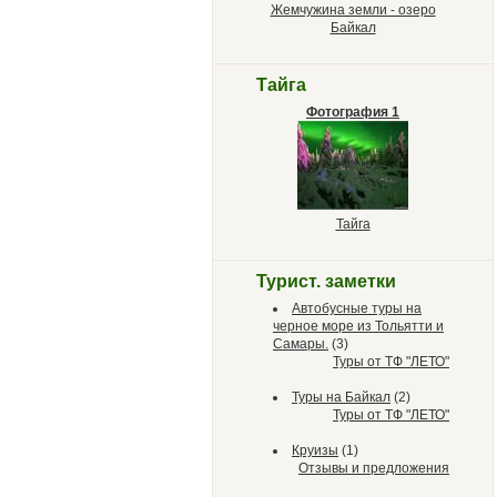
Жемчужина земли - озеро
Байкал
Тайга
Фотография 1
Тайга
Турист. заметки
Автобусные туры на
черное море из Тольятти и
Самары.
(3)
Туры от ТФ "ЛЕТО"
Туры на Байкал
(2)
Туры от ТФ "ЛЕТО"
Круизы
(1)
Отзывы и предложения