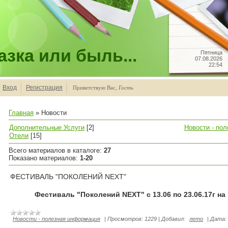
зка или быль...
Пятница
07.08.2026
22:54
Вход
Регистрация
Приветствую Вас
,
Гость
Главная
»
Новости
Дополнительные Услуги
[2]
Новости - по
Отели
[15]
Всего материалов в каталоге
:
27
Показано материалов
:
1-20
ФЕСТИВАЛЬ "ПОКОЛЕНИЙ NEXT"
Фестиваль "Поколений NEXT" с 13.06 по 23.06.17г на к
Новости - полезная информация
|
Просмотров:
1229
|
Добавил:
лето
|
Дата: