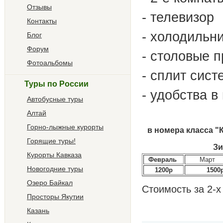
Отзывы
- телевизор
Контакты
- холодильн
Блог
Форум
- столовые 
Фотоальбомы
- сплит сист
Туры по России
- удобства в
Автобусные туры
Алтай
Горно-лыжные курорты
в номера класса "К
Горящие туры!
З
Курорты Кавказа
Февраль
Март
Новогодние туры
1200р
1500
Озеро Байкал
Стоимость за 2-х
Просторы Якутии
Казань