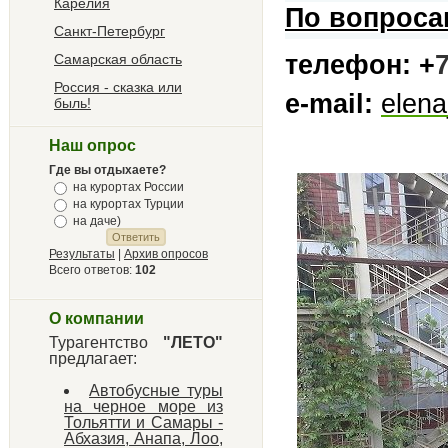
Карелия
По вопроса
Санкт-Петербург
телефон:
+
Самарская область
Россия - сказка или
e-mail:
elena
быль!
Наш опрос
Где вы отдыхаете?
на курортах России
на курортах Турции
на даче)
Результаты
|
Архив опросов
Всего ответов:
102
О компании
Турагентство
"ЛЕТО"
предлагает:
Автобусные туры
на черное море из
Тольятти и Самары -
Абхазия, Анапа, Лоо,