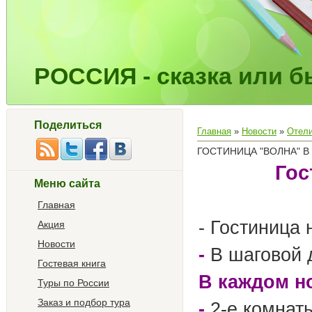
РОССИЯ - сказка или бы
Поделиться
Главная
»
Новости
»
Отел
ГОСТИНИЦА "ВОЛНА" В
Гос
Меню сайта
Главная
- Гостиница 
Акция
Новости
-
В шаговой 
Гостевая книга
В каждом н
Туры по России
Заказ и подбор тура
-
2-е комнаты