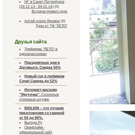
НГ в Санкт-Петербурге
(29.12.13 - 04.01.14)
(0)
Встреча Нового года
Алтай озеро Яровое
(0)
Туры от ТФ "ЛЕТО"
Друзья сайта
Турфирма "ЛЕТО" в
одноклассниках
Праздничные дни в
Дагомысе. Скидка 50%
Новый год в любимом
Сочи! Скидка до 52%
Интернет-магазин
"Якуточка".
Сезонные
стильные штучки.
BIGLION – это лучшие
предложения со скидкой
от 50 до 90%.
Выгода.Ру
Орифлэйм -
официальный сайт