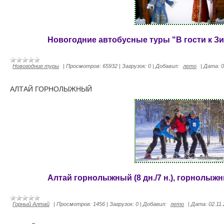
Новогодние автобусные туры "В гости к З
Новогодние туры
|
Просмотров:
65932
|
Загрузок:
0
|
Добавил:
лето
|
Дата:
0
АЛТАЙ ГОРНОЛЫЖНЫЙ
Алтай горнолыжный (8 дн./7 н.), горнолыжн
Горный Алтай
|
Просмотров:
1456
|
Загрузок:
0
|
Добавил:
лето
|
Дата:
02.11