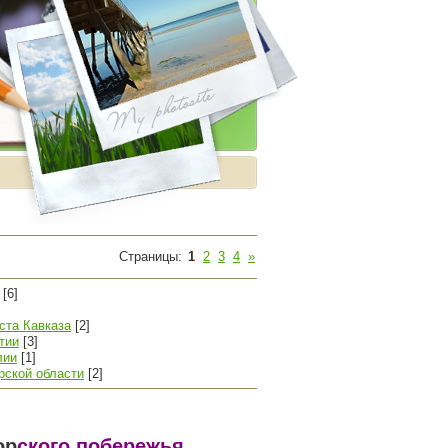
Страницы
:
1
2
3
4
»
[6]
ста Кавказа
[2]
тии
[3]
лии
[1]
рской области
[2]
ор
ского побережья.