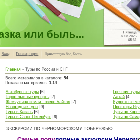
зка или быль...
Пятница
07.08.2026
05:31
Вход
Регистрация
Приветствую Вас
,
Гость
Главная
»
Туры по России и СНГ
Всего материалов в каталоге
:
54
Показано материалов
:
1-14
Автобусные туры
[6]
Горящие туры
Горно-лыжные курорты
[7]
Алтай
[4]
Жемчужина земли - озеро Байкал
[7]
Курортные ме
Новогодние туры
[9]
Просторы Яку
Туры в Казань
[6]
Туры по Каре
Туры в Санкт-Петербург
[6]
Туры по Сама
ЭКСКУРСИИ ПО ЧЕРНОМОРСКОМУ ПОБЕРЕЖЬЮ
Самые попу
лярные экскурсии Черном