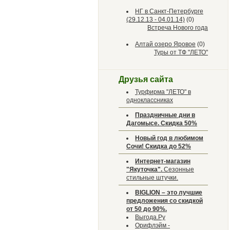
НГ в Санкт-Петербурге
(29.12.13 - 04.01.14)
(0)
Встреча Нового года
Алтай озеро Яровое
(0)
Туры от ТФ "ЛЕТО"
Друзья сайта
Турфирма "ЛЕТО" в
одноклассниках
Праздничные дни в
Дагомысе. Скидка 50%
Новый год в любимом
Сочи! Скидка до 52%
Интернет-магазин
"Якуточка".
Сезонные
стильные штучки.
BIGLION – это лучшие
предложения со скидкой
от 50 до 90%.
Выгода.Ру
Орифлэйм -