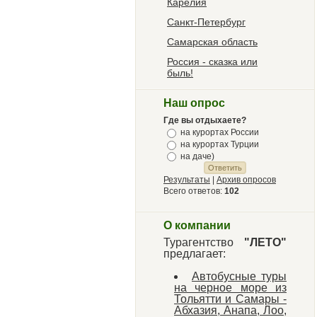
Карелия
Санкт-Петербург
Самарская область
Россия - сказка или
быль!
Наш опрос
Где вы отдыхаете?
на курортах России
на курортах Турции
на даче)
Результаты
|
Архив опросов
Всего ответов:
102
О компании
Турагентство
"ЛЕТО"
предлагает:
Автобусные туры
на черное море из
Тольятти и Самары -
Абхазия, Анапа, Лоо,