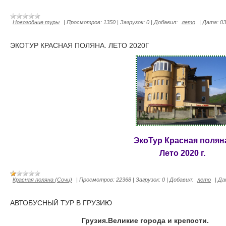
Новогодние туры
|
Просмотров:
1350
|
Загрузок:
0
|
Добавил:
лето
|
Дата:
03
ЭКОТУР КРАСНАЯ ПОЛЯНА. ЛЕТО 2020Г
ЭкоТур Красная полян
Лето 2020 г.
Красная поляна (Сочи)
|
Просмотров:
22368
|
Загрузок:
0
|
Добавил:
лето
|
Да
АВТОБУСНЫЙ ТУР В ГРУЗИЮ
Грузия.Великие города и крепости.