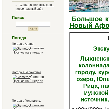
Свобода, радость, рост -
персональный сайт
Большое ко
Поиск
Новый Афо
М
Погода
Погода в Анапе
Экск
Gismeteo
Прогноз на 2 недели
Лыхненск
колоннада
городу, ку
Погода в Белокурихе
Gismeteo
озеро, Юпш
Прогноз на 2 недели
Рица, п
мужской
источник
Погода в Геленджике
Gismeteo