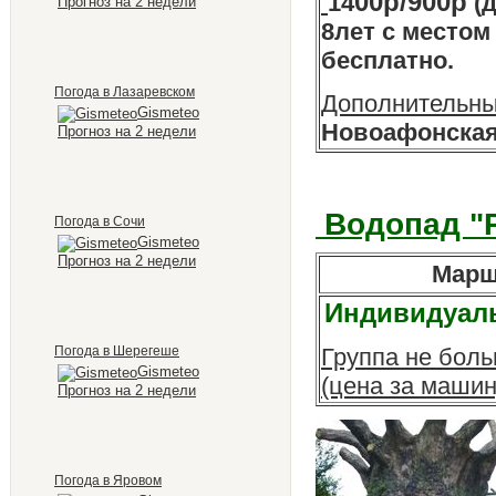
00р/900р
14
(д
Прогноз на 2 недели
8лет с местом 
бесплатно.
Погода в Лазаревском
Дополнительны
Gismeteo
Новоафонская
Прогноз на 2 недели
Водопад "
Погода в Сочи
Gismeteo
Прогноз на 2 недели
Мар
Индивидуал
Группа не боль
Погода в Шерегеше
Gismeteo
(цена за машин
Прогноз на 2 недели
Погода в Яровом