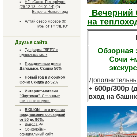
НГ в Санкт-Петербурге
(29.12.13 - 04.01.14)
(0)
Вечерний С
Встреча Нового года
на теплохо
Алтай озеро Яровое
(0)
Туры от ТФ "ЛЕТО"
М
Друзья сайта
Обзорная 
Турфирма "ЛЕТО" в
одноклассниках
Сочи +
Праздничные дни в
экскурс
Дагомысе. Скидка 50%
Новый год в любимом
Дополнительны
Сочи! Скидка до 52%
00р/300р
+
6
(д
Интернет-магазин
вход на башн
"Якуточка".
Сезонные
стильные штучки.
BIGLION – это лучшие
предложения со скидкой
от 50 до 90%.
Выгода.Ру
Орифлэйм -
официальный сайт