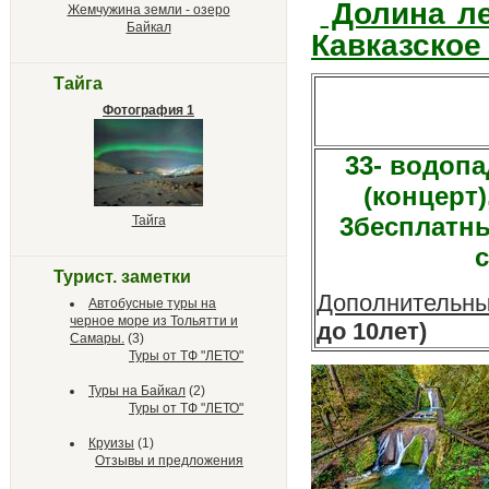
Долина ле
Жемчужина земли - озеро
Байкал
Кавказское 
Тайга
Фотография 1
33- водопа
(концерт)
3бесплатны
Тайга
с
Турист. заметки
Дополнительны
Автобусные туры на
черное море из Тольятти и
до 10лет)
Самары.
(3)
Туры от ТФ "ЛЕТО"
Туры на Байкал
(2)
Туры от ТФ "ЛЕТО"
Круизы
(1)
Отзывы и предложения