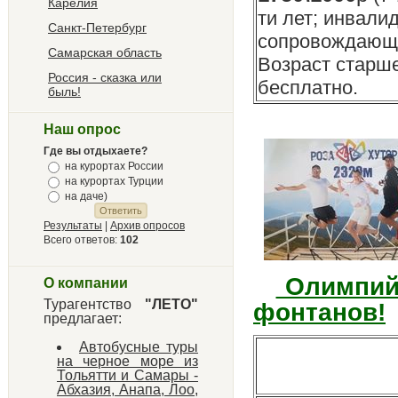
Карелия
ти лет; инвали
Санкт-Петербург
сопровождающи
Самарская область
Возраст старше 
Россия - сказка или
бесплатно.
быль!
Наш опрос
Где вы отдыхаете?
на курортах России
на курортах Турции
на даче)
Результаты
|
Архив опросов
Всего ответов:
102
Олимпийс
О компании
Турагентство
"ЛЕТО"
фонтанов!
предлагает:
Автобусные туры
на черное море из
Тольятти и Самары -
Абхазия, Анапа, Лоо,