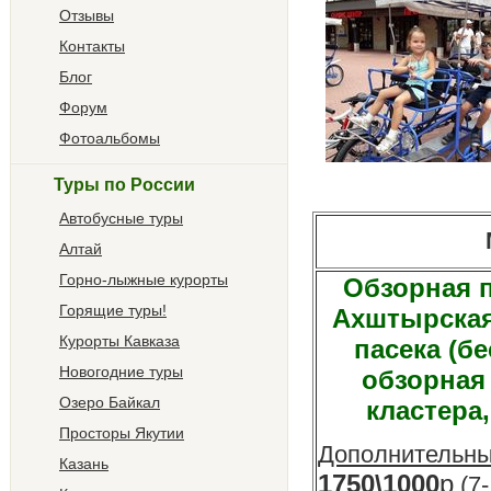
Отзывы
Контакты
Блог
Форум
Фотоальбомы
Туры по России
Автобусные туры
М
Алтай
Горно-лыжные курорты
Обзорная п
Горящие туры!
Ахштырская
Курорты Кавказа
пасека (бе
Новогодние туры
обзорная
Озеро Байкал
кластера,
Просторы Якутии
Дополнительны
Казань
1750\1000
р
(7-