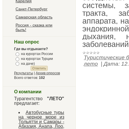
Карелия
системы, 
Санкт-Петербург
тракта, з
Самарская область
аппарата, н
Россия - сказка или
эндокринн
быль!
дыхания, 
Наш опрос
заболеваний
Где вы отдыхаете?
на курортах России
Туристические 
на курортах Турции
лето
|
Дата:
12
на даче)
Результаты
|
Архив опросов
Всего ответов:
102
О компании
Турагентство
"ЛЕТО"
предлагает:
Автобусные туры
на черное море из
Тольятти и Самары -
Абхазия, Анапа, Лоо,