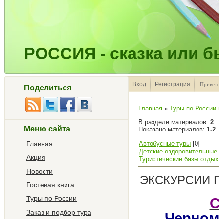
РОССИЯ - сказка или бы
Вход
Регистрация
Привет
Поделиться
Главная
»
Туры по России
В разделе материалов
:
2
Меню сайта
Показано материалов
:
1-2
Главная
Автобусные туры
[0]
Детские оздоровительные 
Акция
Туристические базы отдых
Новости
ЭКСКУРСИИ
Гостевая книга
Туры по России
С
Заказ и подбор тура
Черном