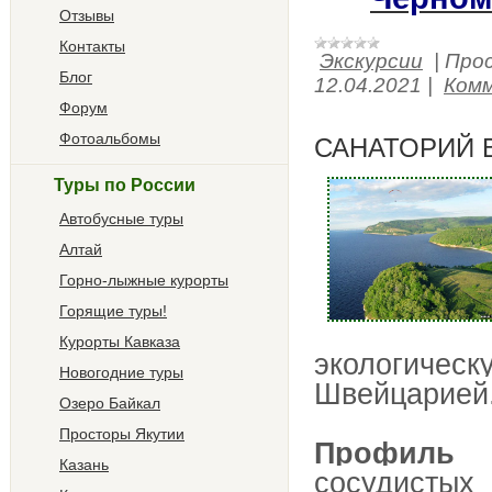
Отзывы
Контакты
Экскурсии
|
Про
Блог
12.04.2021
|
Комм
Форум
Фотоальбомы
САНАТОРИЙ 
Туры по России
Автобусные туры
Алтай
Горно-лыжные курорты
Горящие туры!
Курорты Кавказа
экологиче
Новогодние туры
Швейцарией
Озеро Байкал
Просторы Якутии
Профиль с
Казань
сосудисты