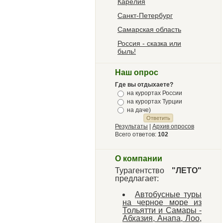
Карелия
Санкт-Петербург
Самарская область
Россия - сказка или
быль!
Наш опрос
Где вы отдыхаете?
на курортах России
на курортах Турции
на даче)
Результаты
|
Архив опросов
Всего ответов:
102
О компании
Турагентство
"ЛЕТО"
предлагает:
Автобусные туры
на черное море из
Тольятти и Самары -
Абхазия, Анапа, Лоо,