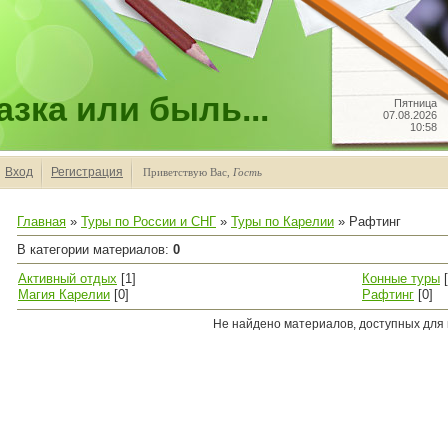
зка или быль...
Пятница
07.08.2026
10:58
Вход
Регистрация
Приветствую Вас
,
Гость
Главная
»
Туры по России и СНГ
»
Туры по Карелии
» Рафтинг
В категории материалов
:
0
Активный отдых
[1]
Конные туры
Магия Карелии
[0]
Рафтинг
[0]
Не найдено материалов, доступных для