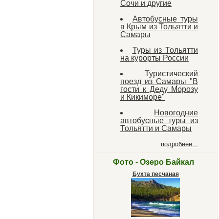
Сочи и другие
Автобусные туры
в Крым из Тольятти и
Самары
Туры из Тольятти
на курорты России
Туристический
поезд из Самары "В
гости к Деду Морозу
и Кикиморе"
Новогодние
автобусные туры из
Тольятти и Самары
подробнее...
Фото - Озеро Байкал
Бухта песчаная