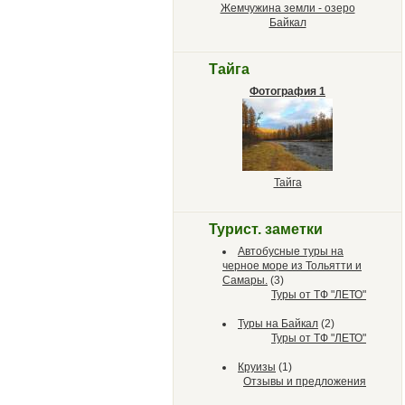
Жемчужина земли - озеро
Байкал
Тайга
Фотография 1
Тайга
Турист. заметки
Автобусные туры на
черное море из Тольятти и
Самары.
(3)
Туры от ТФ "ЛЕТО"
Туры на Байкал
(2)
Туры от ТФ "ЛЕТО"
Круизы
(1)
Отзывы и предложения