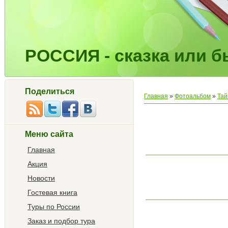
РОССИЯ - сказка или бы
Поделиться
Главная
»
Фотоальбом
»
Тай
Меню сайта
Главная
Акция
Новости
Гостевая книга
Туры по России
Заказ и подбор тура