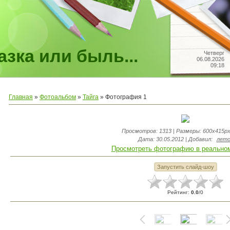
зка или быль...
Четверг
06.08.2026
09:18
Главная
»
Фотоальбом
»
Тайга
» Фотография 1
Просмотров
: 1313 |
Размеры
: 600x415px
Дата
: 30.05.2012 |
Добавил
:
лет
Просмотреть фотографию в реально
Рейтинг
:
0.0
/
0