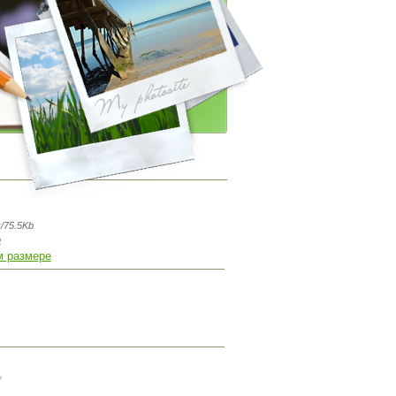
/75.5Kb
о
м размере