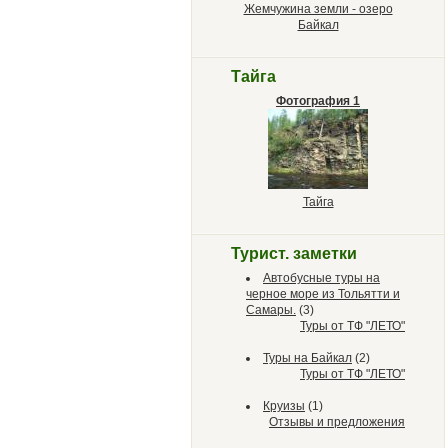
Жемчужина земли - озеро
Байкал
Тайга
Фотография 1
Тайга
Турист. заметки
Автобусные туры на
черное море из Тольятти и
Самары.
(3)
Туры от ТФ "ЛЕТО"
Туры на Байкал
(2)
Туры от ТФ "ЛЕТО"
Круизы
(1)
Отзывы и предложения