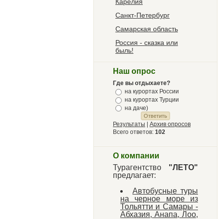
Карелия
Санкт-Петербург
Самарская область
Россия - сказка или
быль!
Наш опрос
Где вы отдыхаете?
на курортах России
на курортах Турции
на даче)
Результаты
|
Архив опросов
Всего ответов:
102
О компании
Турагентство
"ЛЕТО"
предлагает:
Автобусные туры
на черное море из
Тольятти и Самары -
Абхазия, Анапа, Лоо,