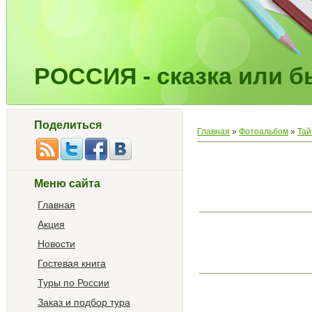
РОССИЯ - сказка или бы
Поделиться
Главная
»
Фотоальбом
»
Тай
Меню сайта
Главная
Акция
Новости
Гостевая книга
Туры по России
Заказ и подбор тура